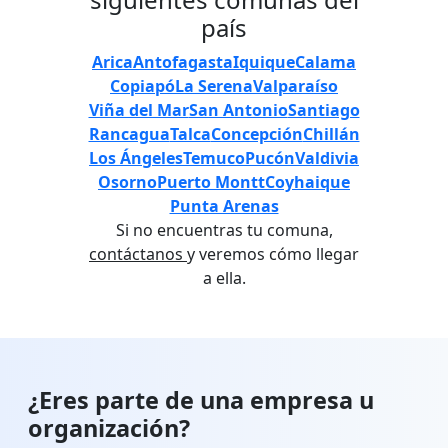
país
Arica
Antofagasta
Iquique
Calama
Copiapó
La Serena
Valparaíso
Viña del Mar
San Antonio
Santiago
Rancagua
Talca
Concepción
Chillán
Los Ángeles
Temuco
Pucón
Valdivia
Osorno
Puerto Montt
Coyhaique
Punta Arenas
Si no encuentras tu comuna,
contáctanos
y veremos cómo llegar
a ella.
¿Eres parte de una empresa u
organización?