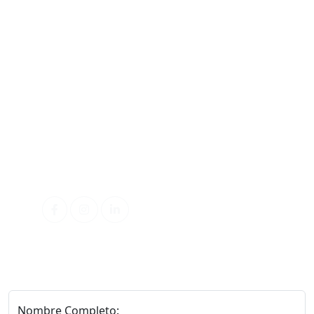
Teléfonos de contacto
+56932696561
+56976091979
+56983214407
Correo electrónico
ventas@sommeil.cl
examenes@sommeil.cl
Redes Sociales
Nombre Completo: