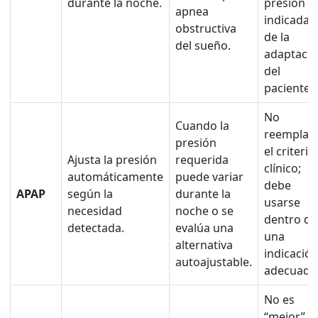
durante la noche.
presión
apnea
indicada y
obstructiva
de la
del sueño.
adaptaci
del
paciente.
No
Cuando la
reemplaz
presión
el criterio
Ajusta la presión
requerida
clínico;
automáticamente
puede variar
debe
APAP
según la
durante la
usarse
necesidad
noche o se
dentro de
detectada.
evalúa una
una
alternativa
indicació
autoajustable.
adecuada
No es
“mejor”