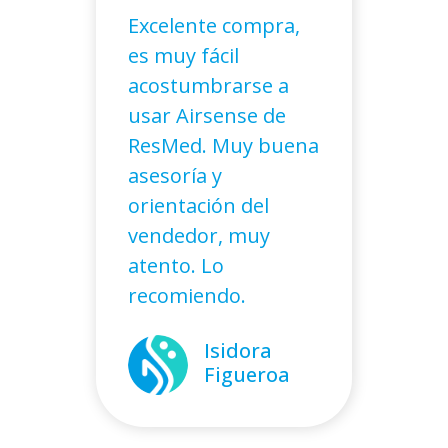
Excelente compra,
es muy fácil
acostumbrarse a
usar Airsense de
ResMed. Muy buena
asesoría y
orientación del
Marcela
vendedor, muy
Molina
atento. Lo
recomiendo.
Alejandro
Isidora
Cáceres
Figueroa
Karen
Sebastián
Hidalgo
Galmez