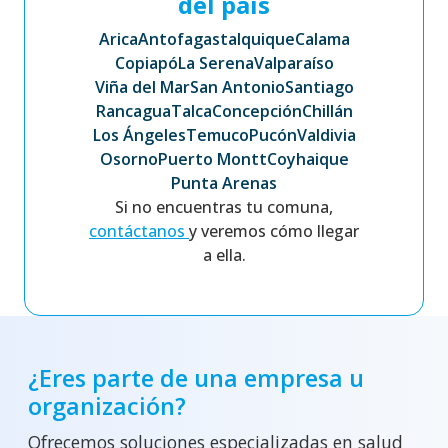
del país
Arica
Antofagasta
Iquique
Calama
Copiapó
La Serena
Valparaíso
Viña del Mar
San Antonio
Santiago
Rancagua
Talca
Concepción
Chillán
Los Ángeles
Temuco
Pucón
Valdivia
Osorno
Puerto Montt
Coyhaique
Punta Arenas
Si no encuentras tu comuna,
contáctanos
y veremos cómo llegar
a ella.
¿Eres parte de una empresa u
organización?
Ofrecemos soluciones especializadas en salud