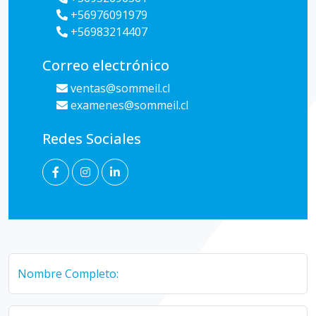
+56976091979
+56983214407
Correo electrónico
ventas@sommeil.cl
examenes@sommeil.cl
Redes Sociales
Nombre Completo: