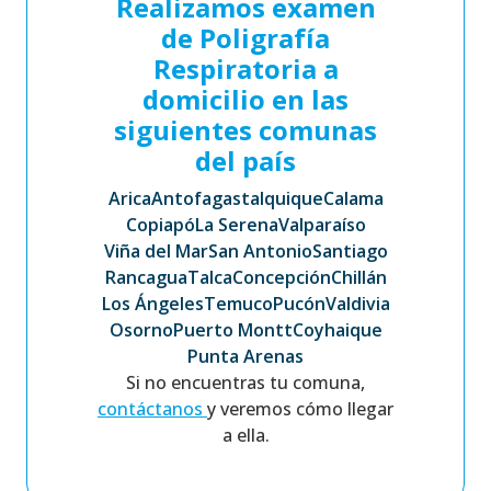
Realizamos examen
de Poligrafía
Respiratoria a
domicilio en las
siguientes comunas
del país
Arica
Antofagasta
Iquique
Calama
Copiapó
La Serena
Valparaíso
Viña del Mar
San Antonio
Santiago
Rancagua
Talca
Concepción
Chillán
Los Ángeles
Temuco
Pucón
Valdivia
Osorno
Puerto Montt
Coyhaique
Punta Arenas
Si no encuentras tu comuna,
contáctanos
y veremos cómo llegar
a ella.