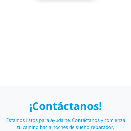
Alejandro
Isidora
Cáceres
Figueroa
Karen
Sebastián
Hidalgo
Galmez
¡Contáctanos!
Estamos listos para ayudarte. Contáctanos y comienza
tu camino hacia noches de sueño reparador.