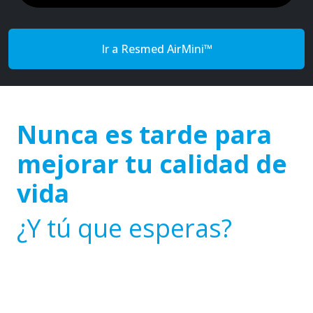
Ir a Resmed AirMini™
Nunca es tarde para
mejorar tu calidad de
vida
¿Y tú que esperas?