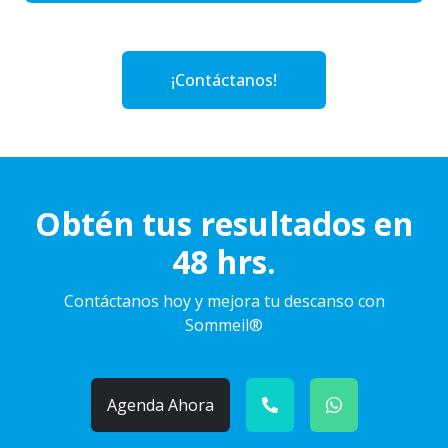
¡Contáctanos!
Obtén tus resultados en
48 hrs.
Contáctanos hoy y mejora tu descanso con
Sommeil®
Agenda Ahora