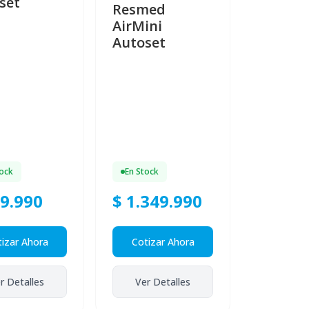
set
Resmed
AirMini
Autoset
tock
En Stock
69.990
$ 1.349.990
izar Ahora
Cotizar Ahora
r Detalles
Ver Detalles