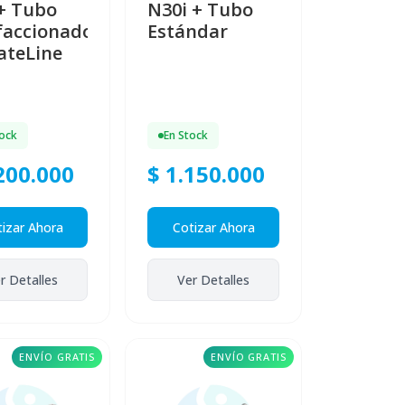
+ Tubo
N30i + Tubo
faccionado
Estándar
ateLine
tock
En Stock
200.000
$ 1.150.000
izar Ahora
Cotizar Ahora
r Detalles
Ver Detalles
ENVÍO GRATIS
ENVÍO GRATIS