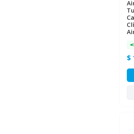
Ai
T
Ca
Cl
Ai
$ 