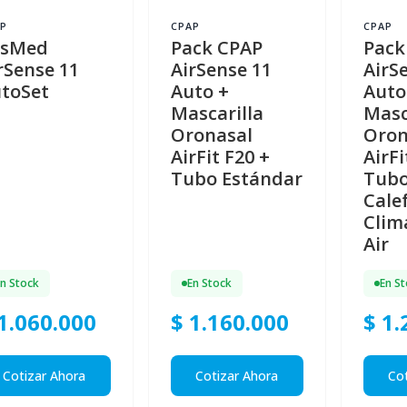
P
CPAP
CPAP
esMed
Pack CPAP
Pack
rSense 11
AirSense 11
AirS
toSet
Auto +
Auto
Mascarilla
Masc
Oronasal
Oron
AirFit F20 +
AirFi
Tubo Estándar
Tub
Cale
Clim
Air
En Stock
En Stock
En S
1.060.000
$ 1.160.000
$ 1.
Cotizar Ahora
Cotizar Ahora
Cot