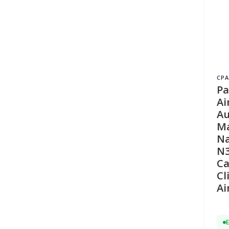
CPA
Pa
Ai
Au
Ma
Na
N3
Ca
Cl
Ai