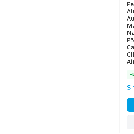
Pa
Ai
Au
Ma
Na
P3
Ca
Cl
Ai
$ 