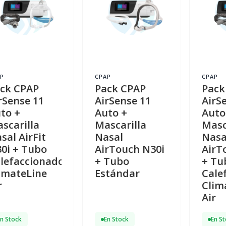
P
CPAP
CPAP
ck CPAP
Pack CPAP
Pack
rSense 11
AirSense 11
AirS
to +
Auto +
Auto
scarilla
Mascarilla
Masc
sal AirFit
Nasal
Nasa
0i + Tubo
AirTouch N30i
AirT
lefaccionado
+ Tubo
+ Tu
imateLine
Estándar
Cale
r
Clim
Air
En Stock
En Stock
En S