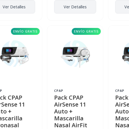
Ver Detalles
Ver Detalles
Ve
ENVÍO GRATIS
ENVÍO GRATIS
P
CPAP
CPAP
ck CPAP
Pack CPAP
Pack
rSense 11
AirSense 11
AirS
to +
Auto +
Auto
scarilla
Mascarilla
Masc
onasal
Nasal AirFit
Nasal