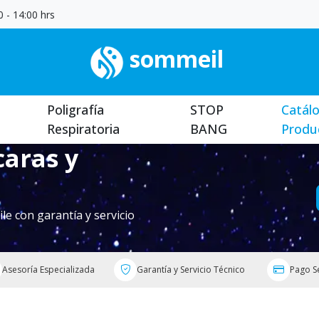
 - 14:00 hrs
sommeil
Poligrafía
STOP
Catál
Respiratoria
BANG
Produ
aras y
ile con garantía y servicio
Asesoría Especializada
Garantía y Servicio Técnico
Pago S