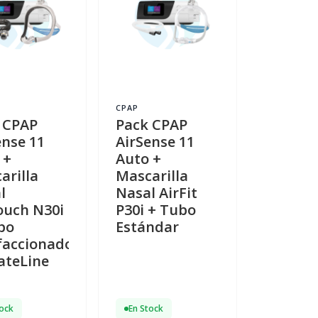
CPAP
 CPAP
Pack CPAP
ense 11
AirSense 11
 +
Auto +
arilla
Mascarilla
l
Nasal AirFit
ouch N30i
P30i + Tubo
bo
Estándar
faccionado
ateLine
tock
En Stock