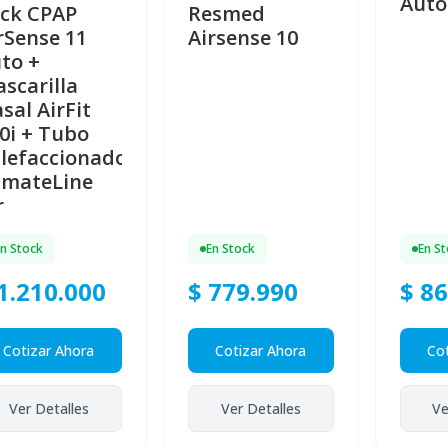
Auto
ck CPAP
Resmed
rSense 11
Airsense 10
to +
scarilla
sal AirFit
0i + Tubo
lefaccionado
imateLine
r
En Stock
En Stock
En S
1.210.000
$ 779.990
$ 8
Cotizar Ahora
Cotizar Ahora
Cot
Ver Detalles
Ver Detalles
Ve