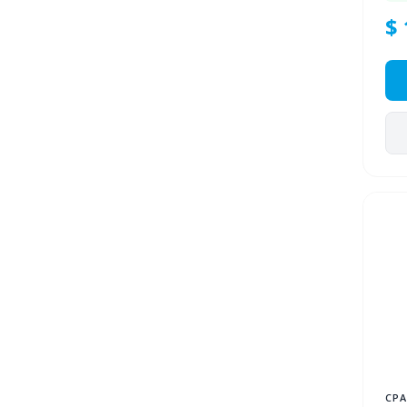
$ 
CPA