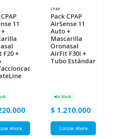
CPAP
 CPAP
Pack CPAP
ense 11
AirSense 11
 +
Auto +
arilla
Mascarilla
asal
Oronasal
t F20 +
AirFit F30i +
o
Tubo Estándar
faccioncado
ateLine
tock
En Stock
220.000
$ 1.210.000
izar Ahora
Cotizar Ahora