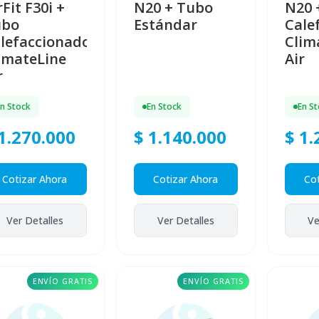
rFit F30i +
N20 + Tubo
N20 
ubo
Estándar
Cale
lefaccionado
Clim
imateLine
Air
r
En Stock
En Stock
En S
1.270.000
$ 1.140.000
$ 1.
Cotizar Ahora
Cotizar Ahora
Cot
Ver Detalles
Ver Detalles
Ve
ENVÍO GRATIS
ENVÍO GRATIS