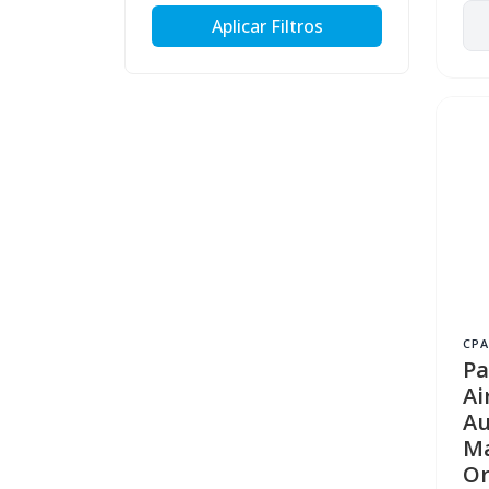
Aplicar Filtros
CPA
Pa
Ai
Au
Ma
Or