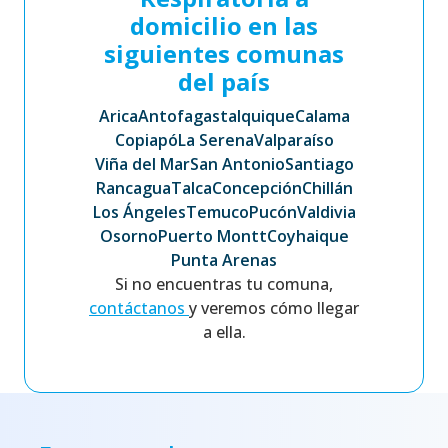
domicilio en las
siguientes comunas
del país
Arica
Antofagasta
Iquique
Calama
Copiapó
La Serena
Valparaíso
Viña del Mar
San Antonio
Santiago
Rancagua
Talca
Concepción
Chillán
Los Ángeles
Temuco
Pucón
Valdivia
Osorno
Puerto Montt
Coyhaique
Punta Arenas
Si no encuentras tu comuna,
contáctanos
y veremos cómo llegar
a ella.