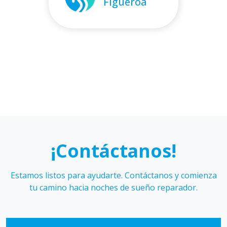
Cáceres
Figueroa
Karen
Sebastián
Hidalgo
Galmez
¡Contáctanos!
Estamos listos para ayudarte. Contáctanos y comienza
tu camino hacia noches de sueño reparador.