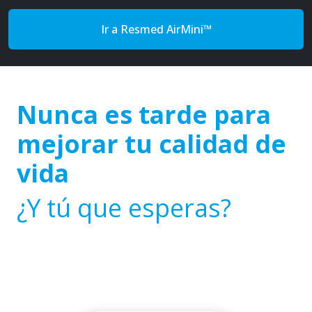
Ir a Resmed AirMini™
Nunca es tarde para
mejorar tu calidad de
vida
¿Y tú que esperas?