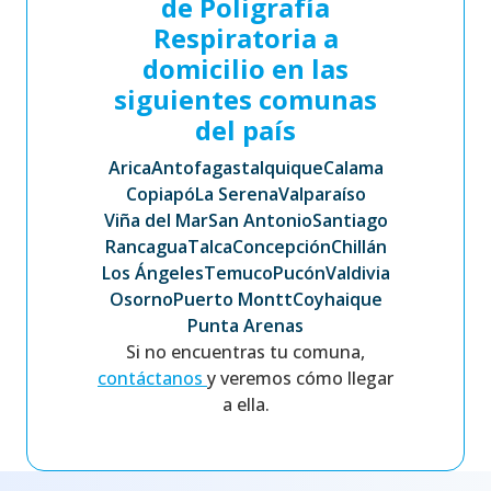
de Poligrafía
Respiratoria a
domicilio en las
siguientes comunas
del país
Arica
Antofagasta
Iquique
Calama
Copiapó
La Serena
Valparaíso
Viña del Mar
San Antonio
Santiago
Rancagua
Talca
Concepción
Chillán
Los Ángeles
Temuco
Pucón
Valdivia
Osorno
Puerto Montt
Coyhaique
Punta Arenas
Si no encuentras tu comuna,
contáctanos
y veremos cómo llegar
a ella.