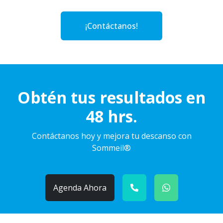
¡Contáctanos!
Obtén tus resultados en
48 hrs.
Contáctanos hoy y mejora tu descanso con
Sommeil®
Agenda Ahora