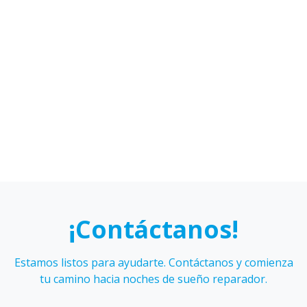
Alejandro
Isidora
Cáceres
Figueroa
Karen
Sebastián
Hidalgo
Galmez
¡Contáctanos!
Estamos listos para ayudarte. Contáctanos y comienza
tu camino hacia noches de sueño reparador.