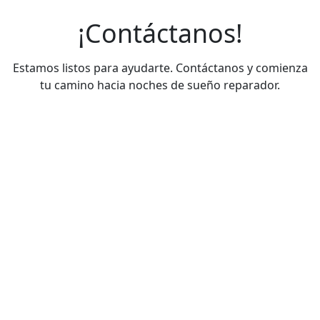
¡Contáctanos!
Estamos listos para ayudarte. Contáctanos y comienza
tu camino hacia noches de sueño reparador.
Teléfonos de contacto
+56932696561
+56976091979
+56983214407
Correo electrónico
ventas@sommeil.cl
examenes@sommeil.cl