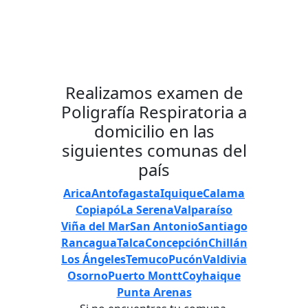
Enviar Mensaje
Realizamos examen de
Poligrafía Respiratoria a
domicilio en las
siguientes comunas del
país
Arica
Antofagasta
Iquique
Calama
Copiapó
La Serena
Valparaíso
Viña del Mar
San Antonio
Santiago
Rancagua
Talca
Concepción
Chillán
Los Ángeles
Temuco
Pucón
Valdivia
Osorno
Puerto Montt
Coyhaique
Punta Arenas