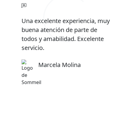
Una excelente experiencia, muy
buena atención de parte de
todos y amabilidad. Excelente
servicio.
Marcela Molina
Isidora Figueroa
Alejandro Cáceres
Karen Hidalgo
Sebastián Galmez