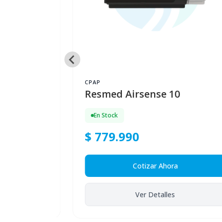
CPAP
 Elite
Resmed Airsense 10
En Stock
$ 779.990
a
Cotizar Ahora
Ver Detalles