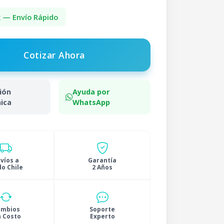
k — Envío Rápido
Cotizar Ahora
ión
Ayuda por
ica
WhatsApp
víos a
Garantía
o Chile
2 Años
ambios
Soporte
n Costo
Experto