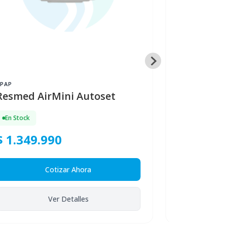
CPAP
CPAP
Resmed AirMini Autoset
Resmed Ai
En Stock
$ 1.349.990
En Stock
Cotizar Ahora
Ver Detalles