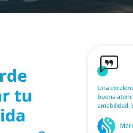
rde
r tu
Una excelent
buena atenci
amabilidad. E
vida
Marc