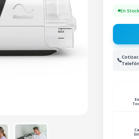
En Stoc
Cotizac
Telefón
En
Tod
C
Si