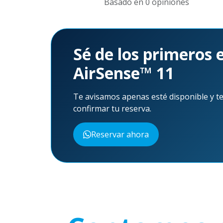
Basado en 0 opiniones
Aún no hay reseñas para este producto. ¡Sé 
Sé de los primeros 
AirSense™ 11
Te avisamos apenas esté disponible y te
confirmar tu reserva.
Reservar ahora