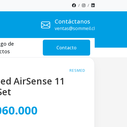
Contáctanos
ventas@sommeil.cl
ogo de
Contacto
ctos
RESMED
ed AirSense 11
Set
060.000