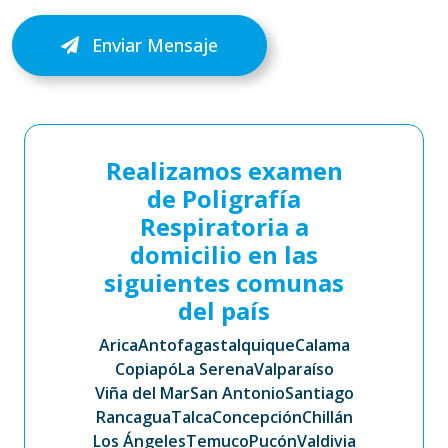
Enviar Mensaje
Realizamos examen
de Poligrafía
Respiratoria a
domicilio en las
siguientes comunas
del país
Arica
Antofagasta
Iquique
Calama
Copiapó
La Serena
Valparaíso
Viña del Mar
San Antonio
Santiago
Rancagua
Talca
Concepción
Chillán
Los Ángeles
Temuco
Pucón
Valdivia