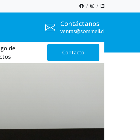
Contáctanos
ventas@sommeil.cl
ogo de
Contacto
ctos