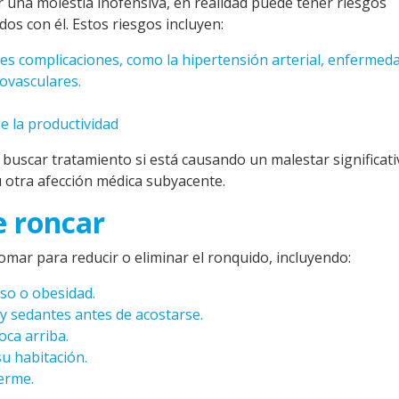
r una molestia inofensiva, en realidad puede tener riesgos
ados con él. Estos riesgos incluyen:
les complicaciones, como la hipertensión arterial, enfermed
rovasculares.
e la productividad
 buscar tratamiento si está causando un malestar significati
 otra afección médica subyacente.
e roncar
omar para reducir o eliminar el ronquido, incluyendo:
so o obesidad.
 y sedantes antes de acostarse.
oca arriba.
su habitación.
erme.