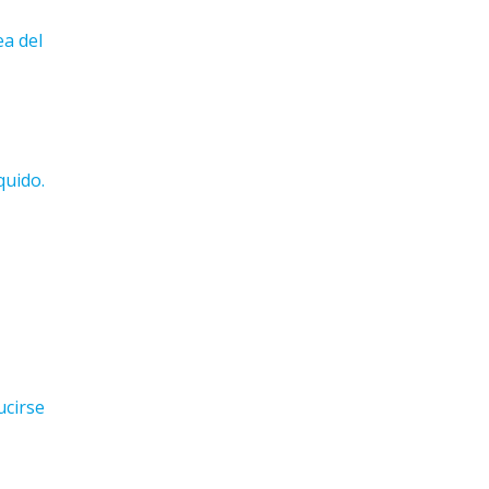
ea del
quido.
ucirse