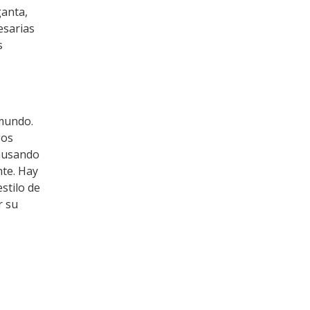
ganta,
esarias
s
 mundo.
gos
causando
nte. Hay
stilo de
r su