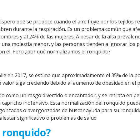
áspero que se produce cuando el aire fluye por los tejidos r
vibren durante la respiración. Es un problema común que afe
mbres y al 24% de las mujeres. A pesar de la alta prevalenc
una molestia menor, y las personas tienden a ignorar los p
con él. Pero ¿por qué normalizamos el ronquido?
ile en 2017, se estima que aproximadamente el 35% de la p
e valor siga creciendo debido al aumento de obesidad en el p
o como un rasgo divertido o encantador, y se retrata en pel
capricho inofensivo. Esta normalización del ronquido pued
rgonzadas o avergonzadas de buscar ayuda para su ronquid
alestar significativo o problemas de salud.
l ronquido?