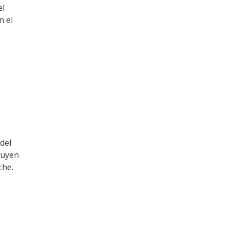
el
n el
del
ruyen
che.