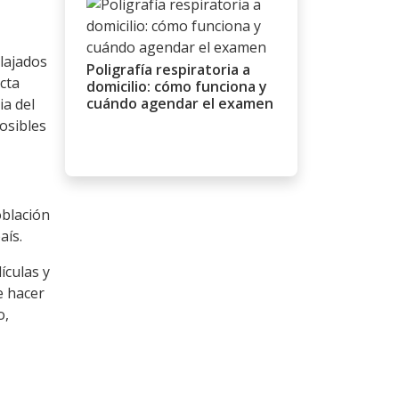
elajados
Poligrafía respiratoria a
cta
domicilio: cómo funciona y
cuándo agendar el examen
ia del
osibles
oblación
aís.
ículas y
e hacer
o,