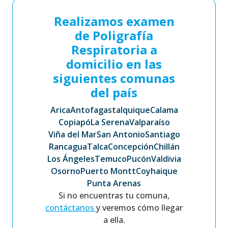
Realizamos examen
de Poligrafía
Respiratoria a
domicilio en las
siguientes comunas
del país
Arica
Antofagasta
Iquique
Calama
Copiapó
La Serena
Valparaíso
Viña del Mar
San Antonio
Santiago
Rancagua
Talca
Concepción
Chillán
Los Ángeles
Temuco
Pucón
Valdivia
Osorno
Puerto Montt
Coyhaique
Punta Arenas
Si no encuentras tu comuna,
contáctanos
y veremos cómo llegar
a ella.