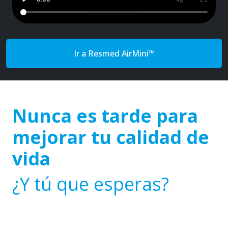
Ir a Resmed AirMini™
Nunca es tarde para
mejorar tu calidad de
vida
¿Y tú que esperas?