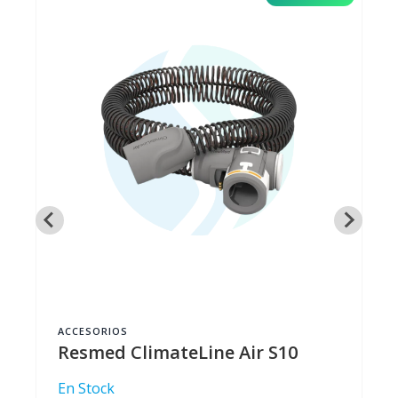
REPUESTOS
Transform
S10
RIOS
ed ClimateLine Air S10
ck
En Stock