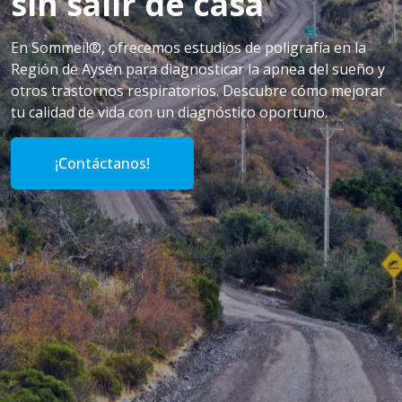
sin salir de casa
En Sommeil®, ofrecemos estudios de poligrafía en la
Región de Aysén para diagnosticar la apnea del sueño y
otros trastornos respiratorios. Descubre cómo mejorar
tu calidad de vida con un diagnóstico oportuno.
¡Contáctanos!