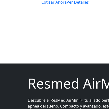
s
Cotizar Ahora
Ver Detalles
Resmed Air
Descubre el ResMed AirMini™, tu aliado perf
apnea del sueño. Compacto y avanzado, este