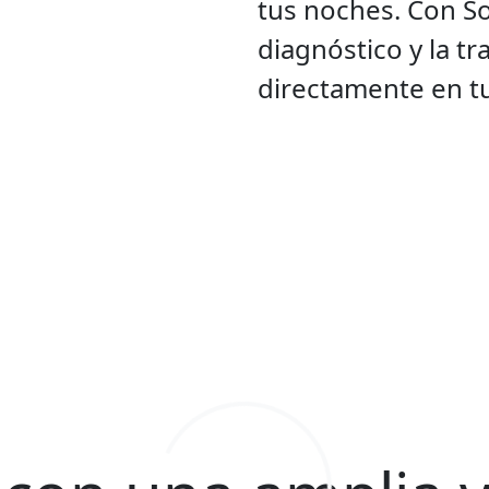
tus noches. Con S
diagnóstico y la tr
directamente en tu
Completa el formulari
nuestros expertos está
pr