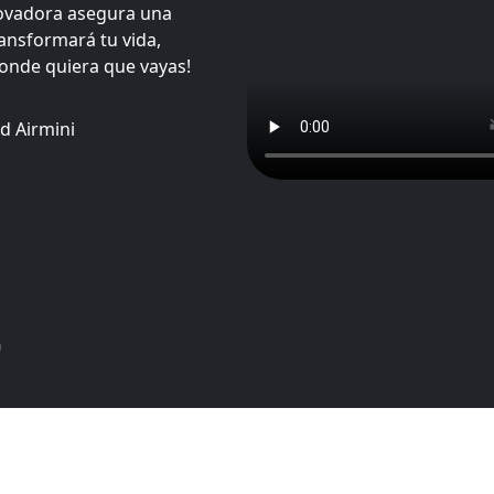
novadora asegura una
ransformará tu vida,
onde quiera que vayas!
™