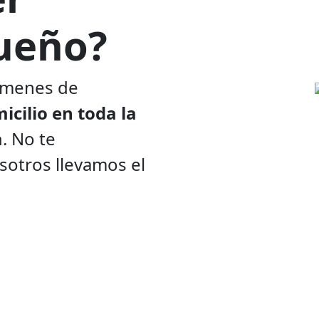
ueño?
amenes de
icilio en toda la
a
. No te
sotros llevamos el