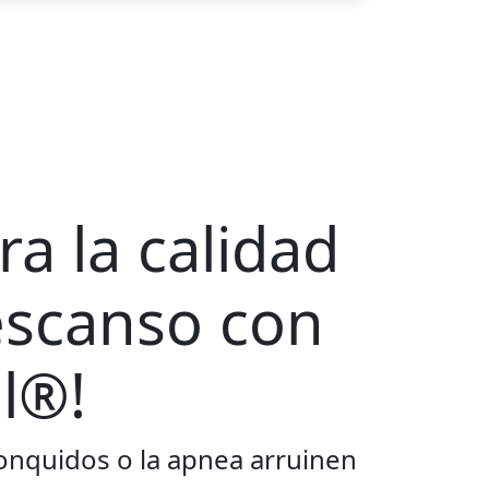
a la calidad
escanso con
l®!
onquidos o la apnea arruinen