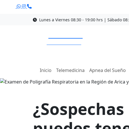
tu hogar
Lunes a Viernes 08:30 - 19:00 hrs | Sábado 08:
¡Llama ahora!
Descubre si tienes apnea del 
la región de Arica y Parinacota
+56 9 3269 6561
sin complicaciones. ¡Agenda h
¡Contáctanos!
Inicio
Telemedicina
Apnea del Sueño
¿Sospechas
puedes ten