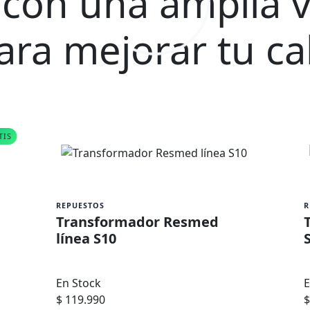
con una amplia v
ra mejorar tu ca
TIS
REPUESTOS
R
Transformador Resmed
línea S10
En Stock
E
$ 119.990
$