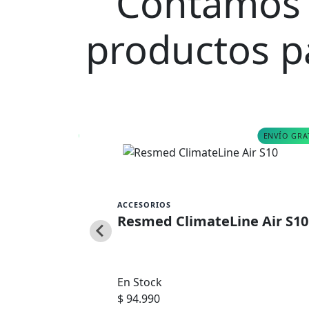
Contamos 
productos pa
ENVÍO GRATIS
ENVÍO GRA
ACCESORIOS
STD
Resmed ClimateLine Air S10
En Stock
$ 94.990