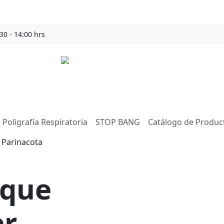
30 - 14:00 hrs
sommeil
sueño con un examen rápido y confiable en toda
. Sommeil® lleva el diagnóstico hasta tu hogar,
oy y mejora tu descanso!
Poligrafía Respiratoria
STOP BANG
Catálogo de Produc
 que
er