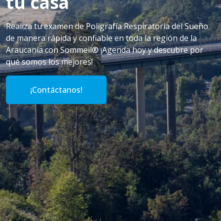
tu casa
Realiza tu examen de Poligrafía Respiratoria del Sueño
de manera rápida y confiable en toda la región de la
Araucanía con Sommeil® ¡Agenda hoy y descubre por
qué somos los mejores!
¡Contáctanos!