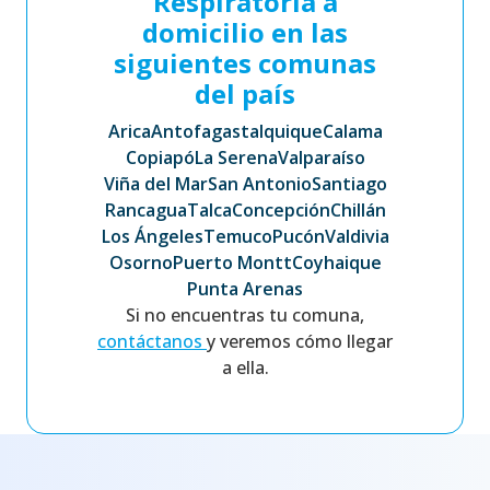
Respiratoria a
domicilio en las
siguientes comunas
del país
Arica
Antofagasta
Iquique
Calama
Copiapó
La Serena
Valparaíso
Viña del Mar
San Antonio
Santiago
Rancagua
Talca
Concepción
Chillán
Los Ángeles
Temuco
Pucón
Valdivia
Osorno
Puerto Montt
Coyhaique
Punta Arenas
Si no encuentras tu comuna,
contáctanos
y veremos cómo llegar
a ella.