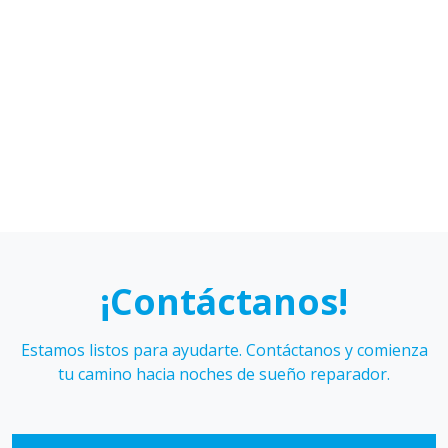
Cáceres
Figueroa
Karen
Sebastián
Hidalgo
Galmez
¡Contáctanos!
Estamos listos para ayudarte. Contáctanos y comienza
tu camino hacia noches de sueño reparador.