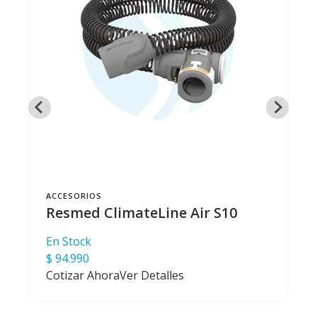
S10
RIOS
ed ClimateLine Air S10
ck
En Stock
90
$ 119.990
r Ahora
Ver Detalles
Cotizar Ahora