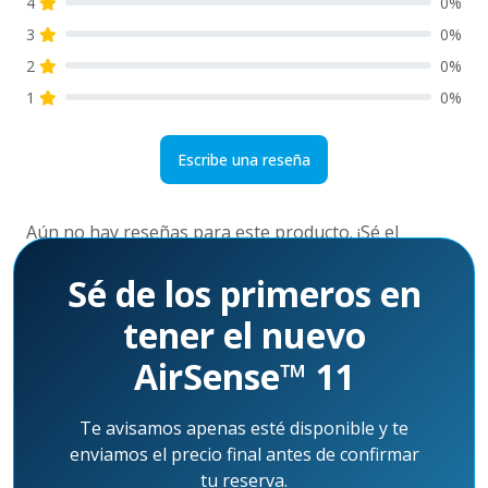
4
0%
3
0%
2
0%
1
0%
Escribe una reseña
Aún no hay reseñas para este producto. ¡Sé el
primero!
Sé de los primeros en
tener el nuevo
AirSense™ 11
Te avisamos apenas esté disponible y te
enviamos el precio final antes de confirmar
tu reserva.