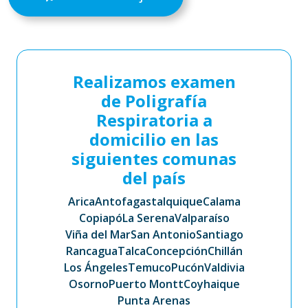
Realizamos examen
de Poligrafía
Respiratoria a
domicilio en las
siguientes comunas
del país
Arica
Antofagasta
Iquique
Calama
Copiapó
La Serena
Valparaíso
Viña del Mar
San Antonio
Santiago
Rancagua
Talca
Concepción
Chillán
Los Ángeles
Temuco
Pucón
Valdivia
Osorno
Puerto Montt
Coyhaique
Punta Arenas