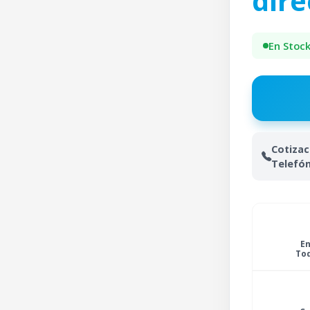
dir
En Stoc
Cotizac
Telefón
En
Tod