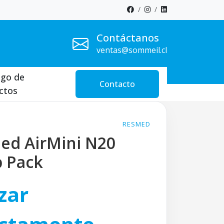
Contáctanos
ventas@sommeil.cl
ogo de
Contacto
ctos
RESMED
ed AirMini N20
p Pack
zar