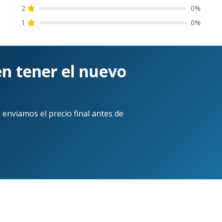
2
0%
1
0%
el primero!
en tener el nuevo
 enviamos el precio final antes de