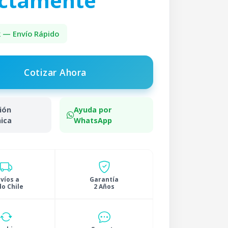
ectamente
k — Envío Rápido
Cotizar Ahora
ión
Ayuda por
ica
WhatsApp
víos a
Garantía
o Chile
2 Años