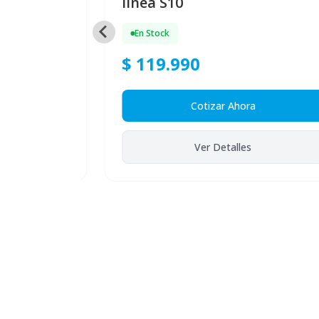
línea S10
En Stock
$ 119.990
a
Cotizar Ahora
Ver Detalles