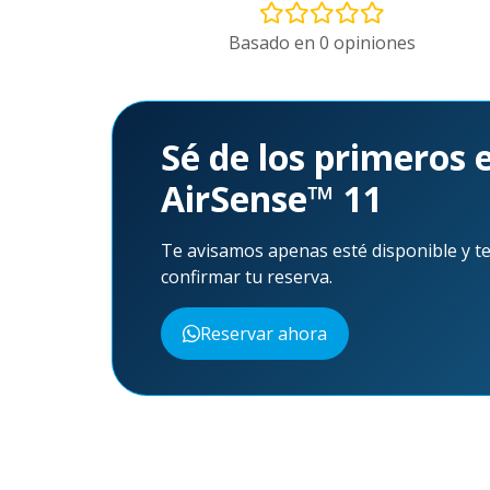
Basado en 0 opiniones
Aún no hay reseñas para este producto. ¡Sé 
Sé de los primeros 
AirSense™ 11
Te avisamos apenas esté disponible y te
confirmar tu reserva.
Reservar ahora