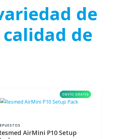
variedad de
 calidad de
ENVÍO GRATIS
REPUESTOS
REPUESTOS
Resmed AirMini P10 Setup
Resmed S