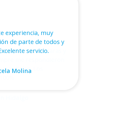
e experiencia, muy
ón de parte de todos y
xcelente servicio.
ela Molina
andro Cáceres
ora Figueroa
n Hidalgo
stián Galmez