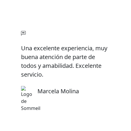
Una excelente experiencia, muy
buena atención de parte de
todos y amabilidad. Excelente
servicio.
Marcela Molina
Isidora Figueroa
Alejandro Cáceres
Karen Hidalgo
Sebastián Galmez