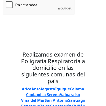
Enviar Mensaje
Realizamos examen de
Poligrafía Respiratoria a
domicilio en las
siguientes comunas del
país
Arica
Antofagasta
Iquique
Calama
Copiapó
La Serena
Valparaíso
Viña del Mar
San Antonio
Santiago