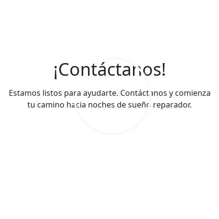
¡Contáctanos!
Estamos listos para ayudarte. Contáctanos y comienza
tu camino hacia noches de sueño reparador.
Teléfonos de contacto
+56932696561
+56976091979
+56983214407