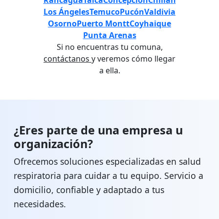
Rancagua
Talca
Concepción
Chillán
Los Ángeles
Temuco
Pucón
Valdivia
Osorno
Puerto Montt
Coyhaique
Punta Arenas
Si no encuentras tu comuna,
contáctanos
y veremos cómo llegar
a ella.
¿Eres parte de una empresa u
organización?
Ofrecemos soluciones especializadas en salud
respiratoria para cuidar a tu equipo. Servicio a
domicilio, confiable y adaptado a tus
necesidades.