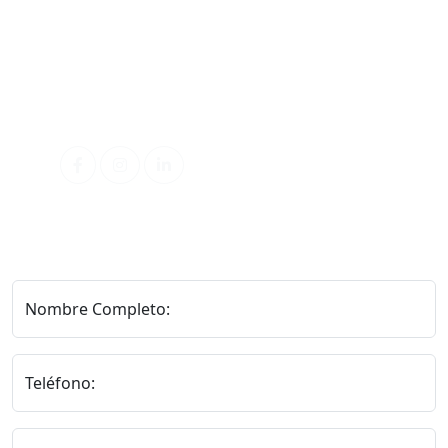
Correo electrónico
ventas@sommeil.cl
examenes@sommeil.cl
Redes Sociales
Nombre Completo:
Teléfono: