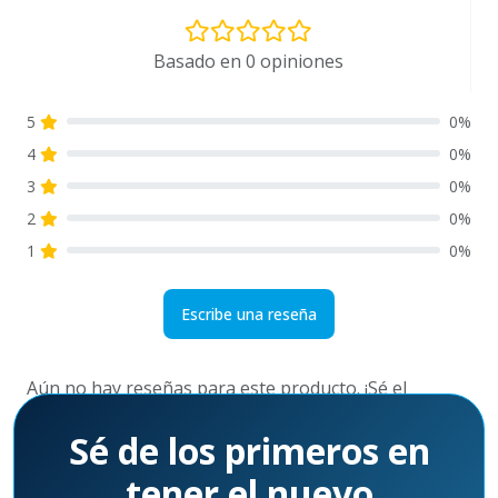
Basado en 0 opiniones
5
0%
4
0%
3
0%
2
0%
1
0%
Escribe una reseña
Aún no hay reseñas para este producto. ¡Sé el
primero!
Sé de los primeros en
tener el nuevo