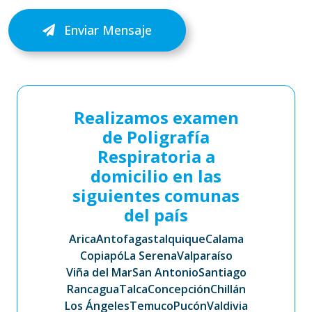
Enviar Mensaje
Realizamos examen
de Poligrafía
Respiratoria a
domicilio en las
siguientes comunas
del país
Arica
Antofagasta
Iquique
Calama
Copiapó
La Serena
Valparaíso
Viña del Mar
San Antonio
Santiago
Rancagua
Talca
Concepción
Chillán
Los Ángeles
Temuco
Pucón
Valdivia