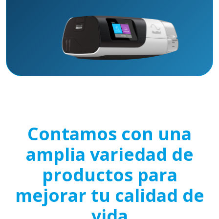
Contamos con una
amplia variedad de
productos para
mejorar tu calidad de
vida