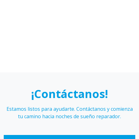
Cáceres
Figueroa
Karen
Sebastián
Hidalgo
Galmez
¡Contáctanos!
Estamos listos para ayudarte. Contáctanos y comienza
tu camino hacia noches de sueño reparador.