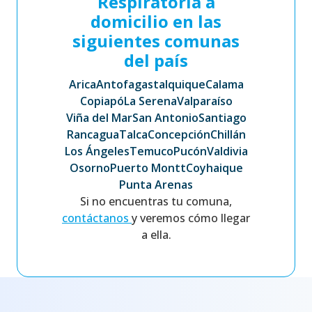
Respiratoria a
domicilio en las
siguientes comunas
del país
Arica
Antofagasta
Iquique
Calama
Copiapó
La Serena
Valparaíso
Viña del Mar
San Antonio
Santiago
Rancagua
Talca
Concepción
Chillán
Los Ángeles
Temuco
Pucón
Valdivia
Osorno
Puerto Montt
Coyhaique
Punta Arenas
Si no encuentras tu comuna,
contáctanos
y veremos cómo llegar
a ella.