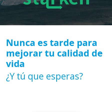
Nunca es tarde para
mejorar tu calidad de
vida
¿Y tú que esperas?