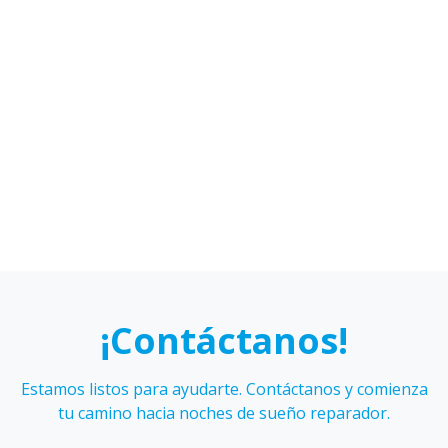
Alejandro
Isidora
Cáceres
Figueroa
Karen
Sebastián
Hidalgo
Galmez
¡Contáctanos!
Estamos listos para ayudarte. Contáctanos y comienza
tu camino hacia noches de sueño reparador.