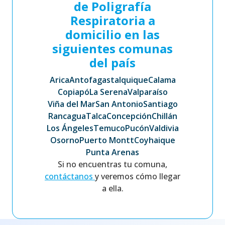
de Poligrafía
Respiratoria a
domicilio en las
siguientes comunas
del país
Arica
Antofagasta
Iquique
Calama
Copiapó
La Serena
Valparaíso
Viña del Mar
San Antonio
Santiago
Rancagua
Talca
Concepción
Chillán
Los Ángeles
Temuco
Pucón
Valdivia
Osorno
Puerto Montt
Coyhaique
Punta Arenas
Si no encuentras tu comuna,
contáctanos
y veremos cómo llegar
a ella.