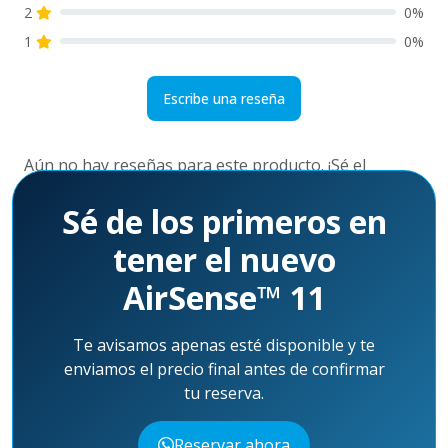
2
0%
1
0%
Escribe una reseña
Aún no hay reseñas para este producto. ¡Sé el
primero!
Sé de los primeros en
tener el nuevo
AirSense™ 11
Te avisamos apenas esté disponible y te
enviamos el precio final antes de confirmar
tu reserva.
Reservar ahora