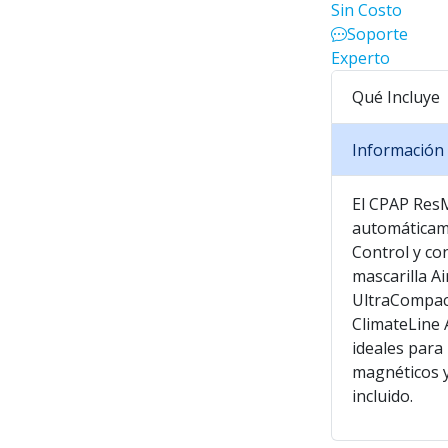
Sin Costo
Soporte
Experto
Qué Incluye
Información 
El CPAP ResM
automáticame
Control y co
mascarilla Ai
UltraCompact
ClimateLine 
ideales para
magnéticos y
incluido.