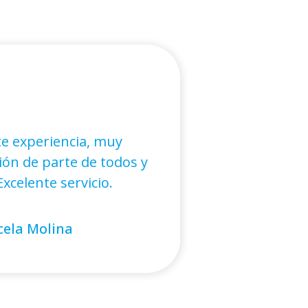
e experiencia, muy
ón de parte de todos y
xcelente servicio.
ela Molina
andro Cáceres
ora Figueroa
n Hidalgo
stián Galmez