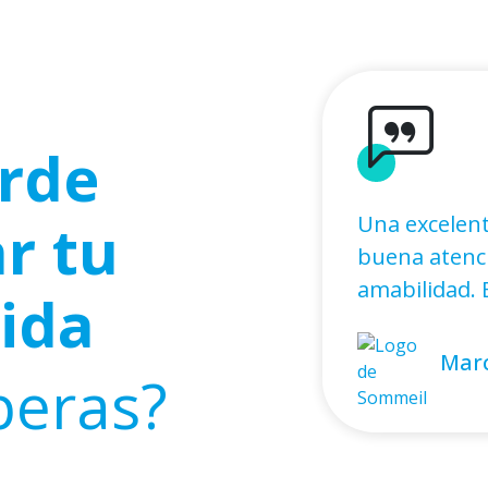
rde
r tu
Una excelent
buena atenci
amabilidad. E
vida
Marc
peras?
Alej
Isid
Kare
Seba