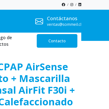
Contáctanos
ventas@sommeil.cl
ogo de
Contacto
ctos
CPAP AirSense
to + Mascarilla
al AirFit F30i +
Calefaccionado