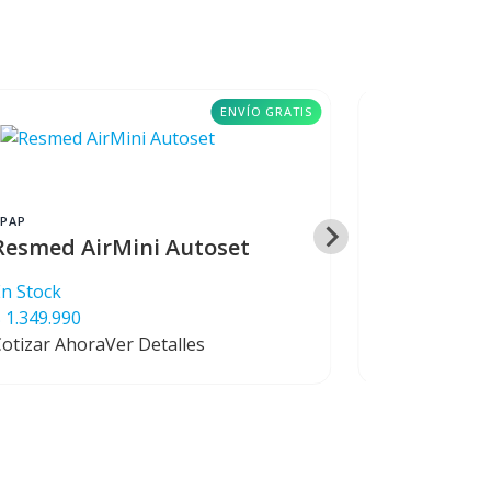
ENVÍO GRATIS
CPAP
CPAP
Resmed AirMini Autoset
Resmed Ai
En Stock
 1.349.990
En Stock
Cotizar Ahora
Ver Detalles
Cotizar Ahor