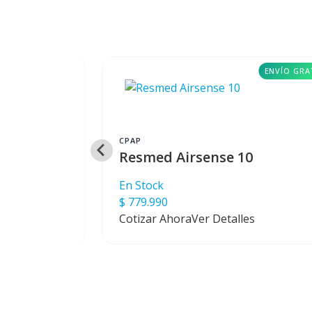
ENVÍO GRATIS
ENVÍO GRA
CPAP
 Elite
Resmed Airsense 10
En Stock
$ 779.990
s
Cotizar Ahora
Ver Detalles