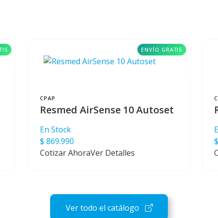
TIS
ENVÍO GRATIS
CPAP
Resmed AirSense 10 Autoset
En Stock
$ 869.990
$
Cotizar Ahora
Ver Detalles
Ver todo el catálogo