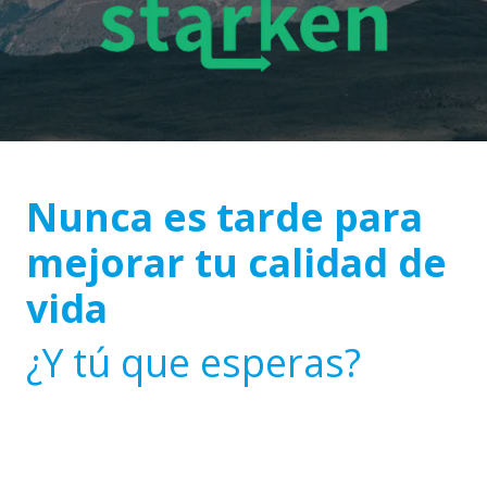
Nunca es tarde para
mejorar tu calidad de
vida
¿Y tú que esperas?