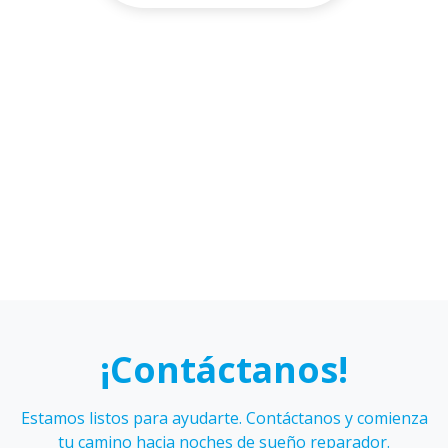
Alejandro
Isidora
Cáceres
Figueroa
Karen
Sebastián
Hidalgo
Galmez
¡Contáctanos!
Estamos listos para ayudarte. Contáctanos y comienza
tu camino hacia noches de sueño reparador.