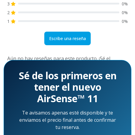
3
0%
2
0%
1
0%
Escribe una reseña
Aún no hay reseñas para este producto. ¡Sé el
primero!
Sé de los primeros en
tener el nuevo
AirSense™ 11
Te avisamos apenas esté disponible y te
enviamos el precio final antes de confirmar
tu reserva.