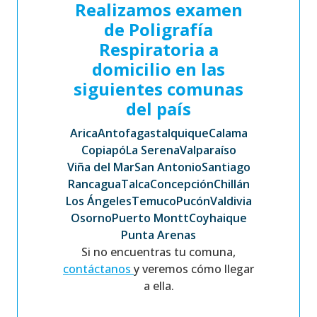
Realizamos examen
de Poligrafía
Respiratoria a
domicilio en las
siguientes comunas
del país
Arica
Antofagasta
Iquique
Calama
Copiapó
La Serena
Valparaíso
Viña del Mar
San Antonio
Santiago
Rancagua
Talca
Concepción
Chillán
Los Ángeles
Temuco
Pucón
Valdivia
Osorno
Puerto Montt
Coyhaique
Punta Arenas
Si no encuentras tu comuna,
contáctanos
y veremos cómo llegar
a ella.