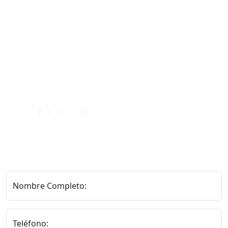
+56983214407
Correo electrónico
ventas@sommeil.cl
examenes@sommeil.cl
Redes Sociales
Nombre Completo:
Teléfono: