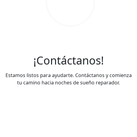
Karen Hidalgo
Sebastián Galmez
¡Contáctanos!
Estamos listos para ayudarte. Contáctanos y comienza
tu camino hacia noches de sueño reparador.
Teléfonos de contacto
+56932696561
+56976091979