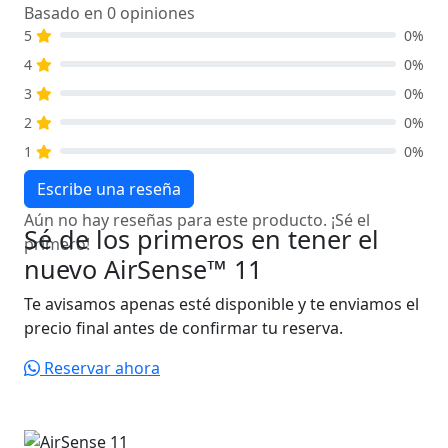
Basado en 0 opiniones
5
0%
4
0%
3
0%
2
0%
1
0%
Escribe una reseña
Aún no hay reseñas para este producto. ¡Sé el
Sé de los primeros en tener el
primero!
nuevo AirSense™ 11
Te avisamos apenas esté disponible y te enviamos el
precio final antes de confirmar tu reserva.
Reservar ahora