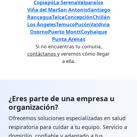
Copiapó
La Serena
Valparaíso
Viña del Mar
San Antonio
Santiago
Rancagua
Talca
Concepción
Chillán
Los Ángeles
Temuco
Pucón
Valdivia
Osorno
Puerto Montt
Coyhaique
Punta Arenas
Si no encuentras tu comuna,
contáctanos
y veremos cómo llegar
a ella.
¿Eres parte de una empresa u
organización?
Ofrecemos soluciones especializadas en salud
respiratoria para cuidar a tu equipo. Servicio a
domicilio, confiable y adaptado a tus