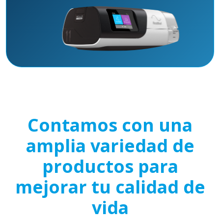
Contamos con una
amplia variedad de
productos para
mejorar tu calidad de
vida