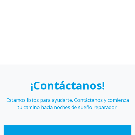
Karen
Sebastián
Hidalgo
Galmez
¡Contáctanos!
Estamos listos para ayudarte. Contáctanos y comienza
tu camino hacia noches de sueño reparador.