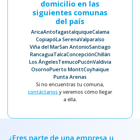
domicilio en las
siguientes comunas
del país
Arica
Antofagasta
Iquique
Calama
Copiapó
La Serena
Valparaíso
Viña del Mar
San Antonio
Santiago
Rancagua
Talca
Concepción
Chillán
Los Ángeles
Temuco
Pucón
Valdivia
Osorno
Puerto Montt
Coyhaique
Punta Arenas
Si no encuentras tu comuna,
contáctanos
y veremos cómo llegar
a ella.
¿Eres parte de una empresa u