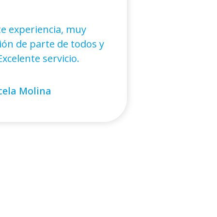
e experiencia, muy
ón de parte de todos y
xcelente servicio.
ela Molina
andro Cáceres
ora Figueroa
n Hidalgo
stián Galmez