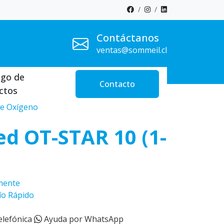
Contáctanos
ventas@sommeil.cl
ogo de
Contacto
ctos
de Oxígeno
d OT-STAR 10 (1-
amente
ío Rápido
elefónica
Ayuda por WhatsApp