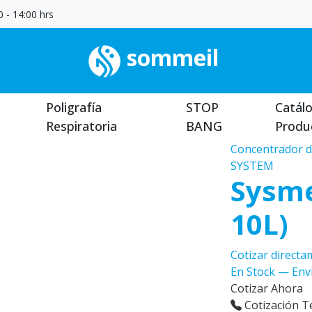
 - 14:00 hrs
sommeil
Poligrafía
STOP
Catál
Respiratoria
BANG
Produ
Concentrador 
SYSTEM
Sysme
10L)
Cotizar direct
En Stock — Env
Cotizar Ahora
Cotización T