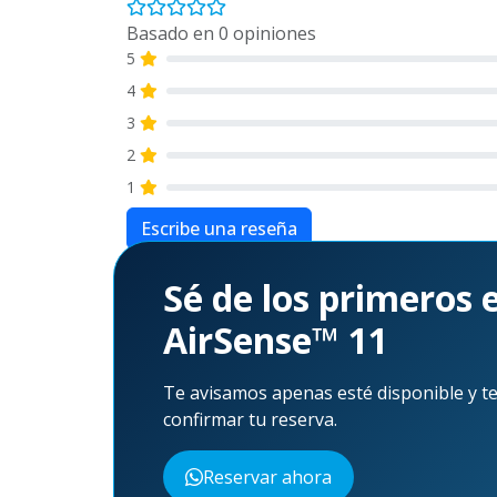
Basado en 0 opiniones
5
4
3
2
1
Escribe una reseña
Aún no hay reseñas para este producto. ¡Sé 
Sé de los primeros 
AirSense™ 11
Te avisamos apenas esté disponible y te
confirmar tu reserva.
Reservar ahora