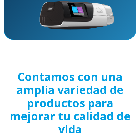
Contamos con una
amplia variedad de
productos para
mejorar tu calidad de
vida