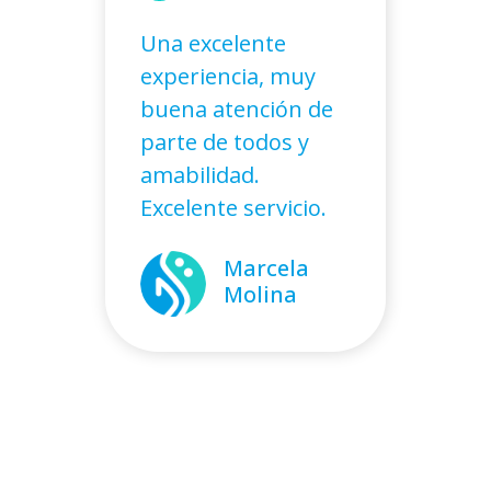
Una excelente
experiencia, muy
buena atención de
parte de todos y
amabilidad.
Excelente servicio.
Marcela
Molina
Alejandro
Isidora
Cáceres
Figueroa
Karen
Sebastián