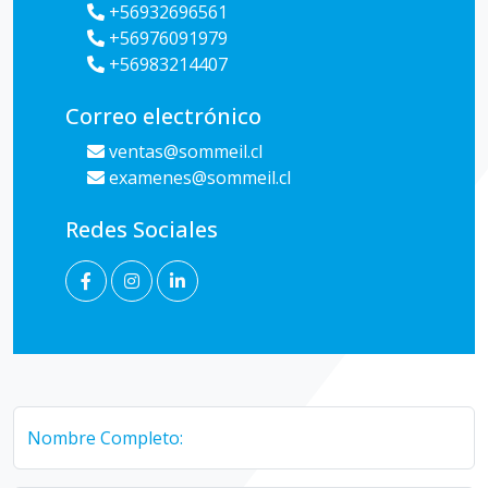
+56932696561
+56976091979
+56983214407
Correo electrónico
ventas@sommeil.cl
examenes@sommeil.cl
Redes Sociales
Nombre Completo: