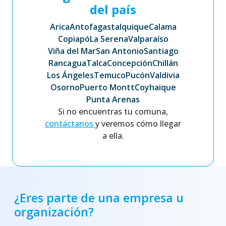
del país
Arica
Antofagasta
Iquique
Calama
Copiapó
La Serena
Valparaíso
Viña del Mar
San Antonio
Santiago
Rancagua
Talca
Concepción
Chillán
Los Ángeles
Temuco
Pucón
Valdivia
Osorno
Puerto Montt
Coyhaique
Punta Arenas
Si no encuentras tu comuna,
contáctanos
y veremos cómo llegar
a ella.
¿Eres parte de una empresa u
organización?