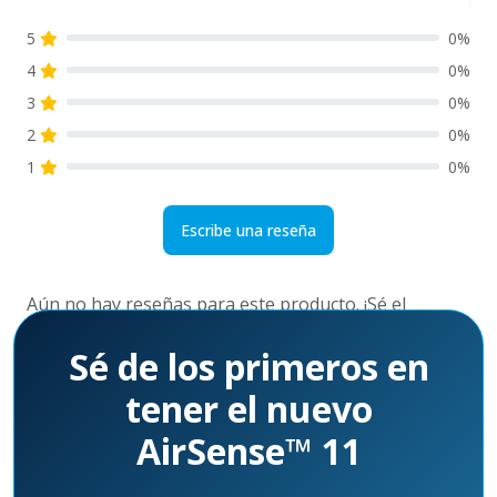
5
0%
4
0%
3
0%
2
0%
1
0%
Escribe una reseña
Aún no hay reseñas para este producto. ¡Sé el
primero!
Sé de los primeros en
tener el nuevo
AirSense™ 11