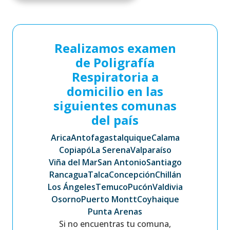
Realizamos examen
de Poligrafía
Respiratoria a
domicilio en las
siguientes comunas
del país
Arica
Antofagasta
Iquique
Calama
Copiapó
La Serena
Valparaíso
Viña del Mar
San Antonio
Santiago
Rancagua
Talca
Concepción
Chillán
Los Ángeles
Temuco
Pucón
Valdivia
Osorno
Puerto Montt
Coyhaique
Punta Arenas
Si no encuentras tu comuna,