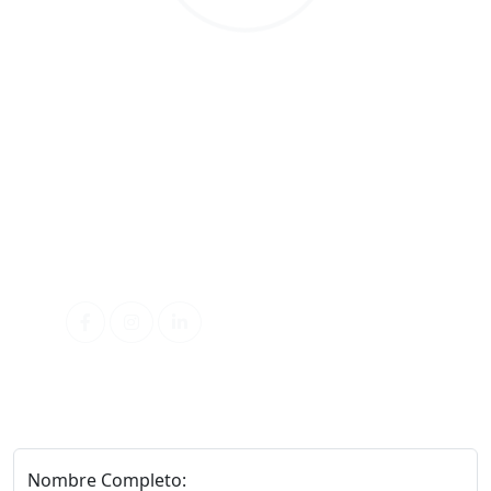
Teléfonos de contacto
+56932696561
+56976091979
+56983214407
Correo electrónico
ventas@sommeil.cl
examenes@sommeil.cl
Redes Sociales
Nombre Completo: