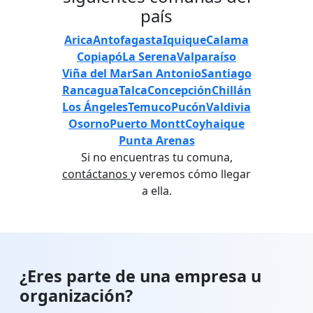
país
Arica
Antofagasta
Iquique
Calama
Copiapó
La Serena
Valparaíso
Viña del Mar
San Antonio
Santiago
Rancagua
Talca
Concepción
Chillán
Los Ángeles
Temuco
Pucón
Valdivia
Osorno
Puerto Montt
Coyhaique
Punta Arenas
Si no encuentras tu comuna,
contáctanos
y veremos cómo llegar
a ella.
¿Eres parte de una empresa u
organización?