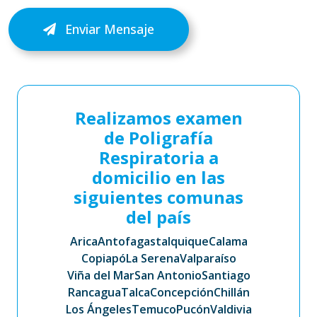
Enviar Mensaje
Realizamos examen
de Poligrafía
Respiratoria a
domicilio en las
siguientes comunas
del país
Arica
Antofagasta
Iquique
Calama
Copiapó
La Serena
Valparaíso
Viña del Mar
San Antonio
Santiago
Rancagua
Talca
Concepción
Chillán
Los Ángeles
Temuco
Pucón
Valdivia