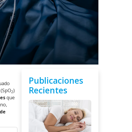
Publicaciones
uado
Recientes
(SpO
)
2
nes
que
eno,
 de