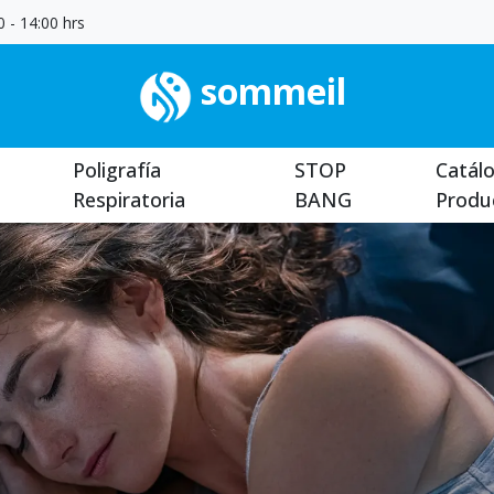
 - 14:00 hrs
sommeil
Poligrafía
STOP
Catál
Respiratoria
BANG
Produ