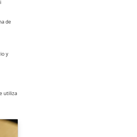
i
na de
io y
Se utiliza