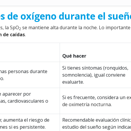
 de oxígeno durante el sueñ
s, la SpO
se mantiene alta durante la noche. Lo importante
2
n de caídas
.
Qué hacer
Si tienes síntomas (ronquidos,
chas personas durante
somnolencia), igual conviene
o.
evaluarte.
e aparecer por
Si es frecuente, considera un
e
ias, cardiovasculares o
de oximetría nocturna
.
; aumenta el riesgo de
Recomendable evaluación clínic
es si es persistente.
estudio del sueño según indicac