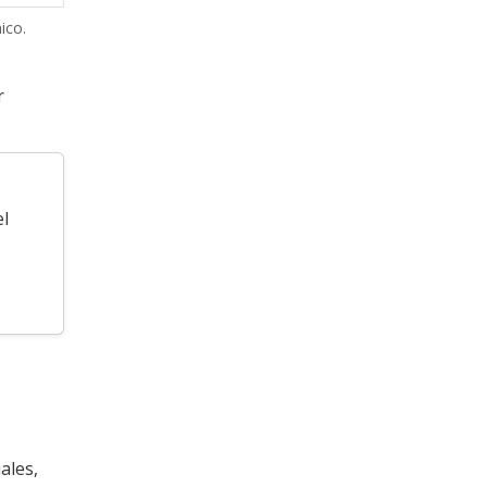
ico.
r
el
ales,