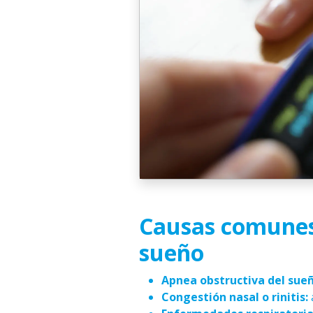
Causas comunes
sueño
Apnea obstructiva del sueñ
Congestión nasal o rinitis: