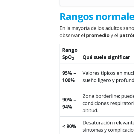
Rangos normales
En la mayoría de los adultos sano
observar el
promedio
y el
patró
Rango
SpO
Qué suele significar
2
95% –
Valores típicos en mu
100%
sueño ligero y profund
Zona borderline; pued
90% –
condiciones respirator
94%
altitud.
Desaturación relevante
< 90%
síntomas y complicacion