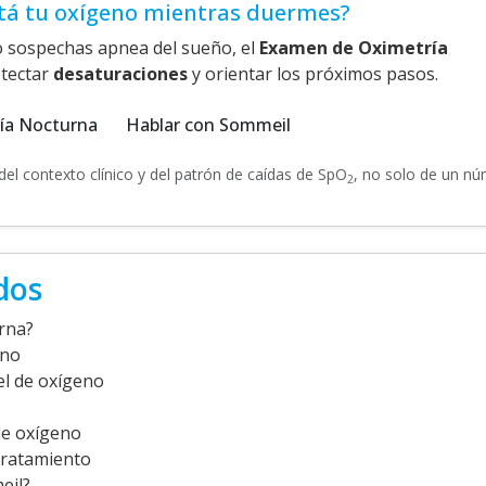
tá tu oxígeno mientras duermes?
o sospechas apnea del sueño, el
Examen de Oximetría
tectar
desaturaciones
y orientar los próximos pasos.
ía Nocturna
Hablar con Sommeil
del contexto clínico y del patrón de caídas de SpO
, no solo de un n
2
dos
urna?
eno
el de oxígeno
de oxígeno
tratamiento
eil?