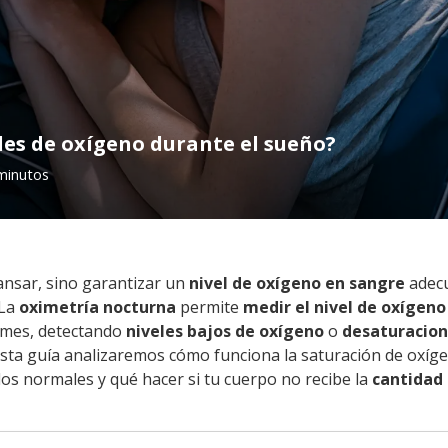
les de oxígeno durante el sueño?
minutos
ansar, sino garantizar un
nivel de oxígeno en sangre
adec
 La
oximetría nocturna
permite
medir el nivel de oxígeno
rmes, detectando
niveles bajos de oxígeno
o
desaturacio
esta guía analizaremos cómo funciona la saturación de oxíg
dos normales y qué hacer si tu cuerpo no recibe la
cantidad