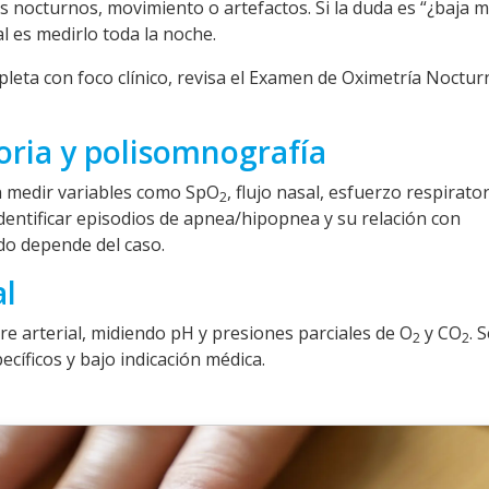
 nocturnos, movimiento o artefactos. Si la duda es “¿baja m
l es medirlo toda la noche.
eta con foco clínico, revisa el
Examen de Oximetría Noctur
toria y polisomnografía
n medir variables como SpO
, flujo nasal, esfuerzo respirator
2
dentificar episodios de apnea/hipopnea y su relación con
do depende del caso.
al
re arterial, midiendo pH y presiones parciales de O
y CO
. 
2
2
cíficos y bajo indicación médica.