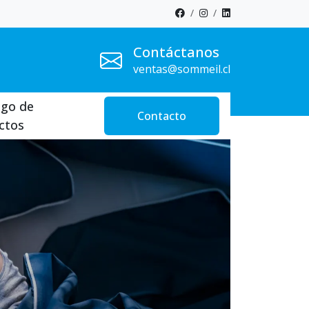
Contáctanos
ventas@sommeil.cl
ogo de
Contacto
ctos