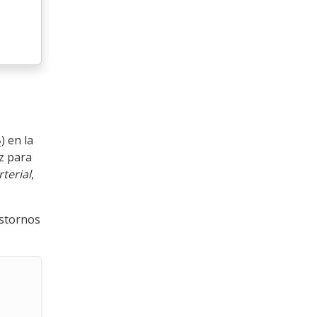
) en la
2
z para
terial
,
astornos