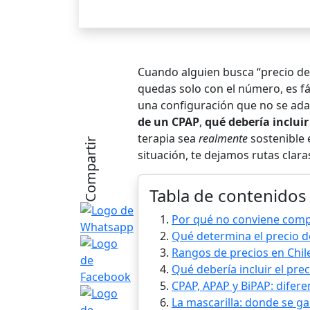
Cuando alguien busca “precio de 
quedas solo con el número, es f
una configuración que no se adap
de un CPAP
,
qué debería inclui
terapia sea
realmente
sostenible e
Compartir
situación, te dejamos rutas clar
Tabla de contenidos
Por qué no conviene comp
Qué determina el precio 
Rangos de precios en Chile
Qué debería incluir el pre
CPAP, APAP y BiPAP: difer
La mascarilla: donde se ga