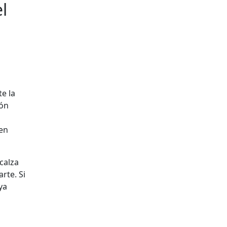
l
e la
ión
ren
 calza
rte. Si
ya