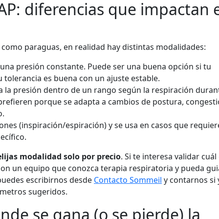
AP: diferencias que impactan e
 como paraguas, en realidad hay distintas modalidades:
una presión constante. Puede ser una buena opción si tu
 tu tolerancia es buena con un ajuste estable.
a la presión dentro de un rango según la respiración durant
refieren porque se adapta a cambios de postura, congest
o.
ones (inspiración/espiración) y se usa en casos que requie
ecífico.
elijas modalidad solo por precio
. Si te interesa validar cuál
con un equipo que conozca terapia respiratoria y pueda guia
 puedes escribirnos desde
Contacto Sommeil
y contarnos si 
ámetros sugeridos.
nde se gana (o se pierde) la