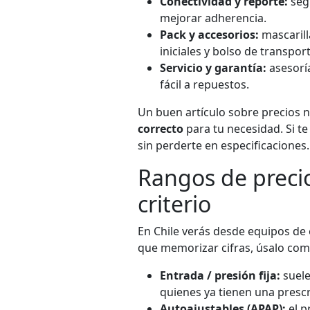
Conectividad y reporte:
segu
mejorar adherencia.
Pack y accesorios:
mascarilla
iniciales y bolso de transport
Servicio y garantía:
asesoría
fácil a repuestos.
Un buen artículo sobre precios 
correcto
para tu necesidad. Si te 
sin perderte en especificaciones.
Rangos de precio
criterio
En Chile verás desde equipos de
que memorizar cifras, úsalo co
Entrada / presión fija:
suele
quienes ya tienen una prescr
Autoajustables (APAP):
el p