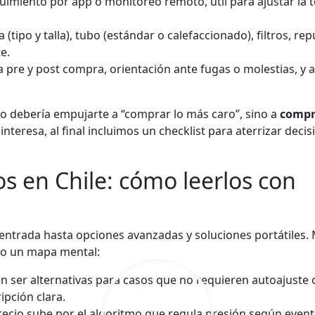
imiento por app o monitoreo remoto, útil para ajustar la t
 (tipo y talla), tubo (estándar o calefaccionado), filtros, re
e.
 pre y post compra, orientación ante fugas o molestias, y 
no debería empujarte a “comprar lo más caro”, sino a
compr
interesa, al final incluimos un checklist para aterrizar deci
s en Chile: cómo leerlos con
 entrada hasta opciones avanzadas y soluciones portátiles.
mo un mapa mental:
n ser alternativas para casos que no requieren autoajuste 
ipción clara.
recio sube por el algoritmo que regula presión según even