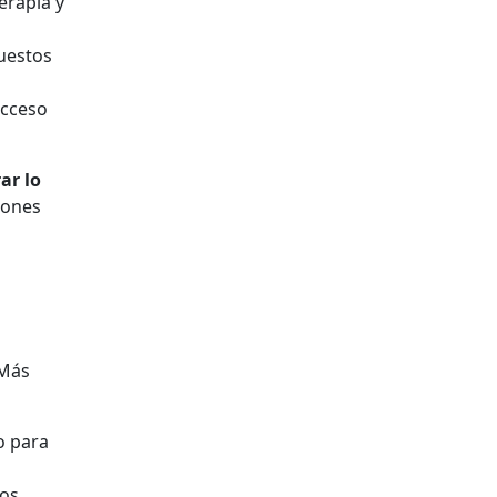
erapia y
puestos
acceso
ar lo
siones
 Más
o para
tos