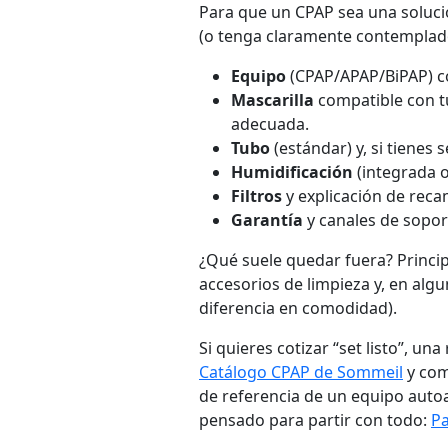
Para que un CPAP sea una soluci
(o tenga claramente contemplad
Equipo
(CPAP/APAP/BiPAP) c
Mascarilla
compatible con tu
adecuada.
Tubo
(estándar) y, si tienes
Humidificación
(integrada o
Filtros
y explicación de reca
Garantía
y canales de sopor
¿Qué suele quedar fuera? Princip
accesorios de limpieza y, en alg
diferencia en comodidad).
Si quieres cotizar “set listo”, u
Catálogo CPAP de Sommeil
y co
de referencia de un equipo auto
pensado para partir con todo:
Pa