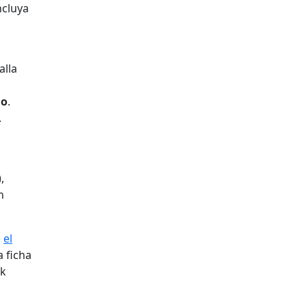
ncluya
alla
do
.
.
,
n
n
el
a ficha
ck