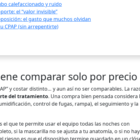
ubo calefaccionado y ruido
orte: el “valor invisible”
posición: el gasto que muchos olvidan
tu CPAP (sin arrepentirte)
iene comparar solo por precio
P” y costar distinto… y aun así no ser comparables. La raz
arte del tratamiento
. Una compra bien pensada considera 
humidificación, control de fugas, rampa), el seguimiento y la
 es el que te permite usar el equipo todas las noches con
leto, si la mascarilla no se ajusta a tu anatomía, o si no hay
el riesgo es que el dispositivo termine guardado en un clóse