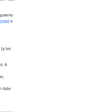
 quieres
mmeil
o
(y los
). A
as,
on
tubo