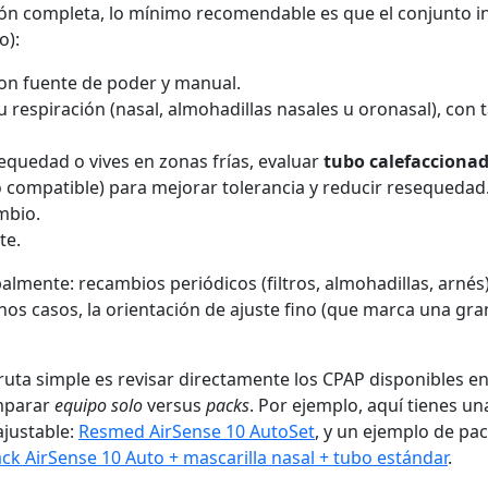
ón completa, lo mínimo recomendable es que el conjunto i
o):
on fuente de poder y manual.
 respiración (nasal, almohadillas nasales u oronasal), con t
 sequedad o vives en zonas frías, evaluar
tubo calefacciona
 compatible) para mejorar tolerancia y reducir resequedad
mbio.
te.
almente: recambios periódicos (filtros, almohadillas, arnés)
unos casos, la orientación de ajuste fino (que marca una gra
na ruta simple es revisar directamente los CPAP disponibles e
mparar
equipo solo
versus
packs
. Por ejemplo, aquí tienes un
ajustable:
Resmed AirSense 10 AutoSet
, y un ejemplo de pa
ck AirSense 10 Auto + mascarilla nasal + tubo estándar
.