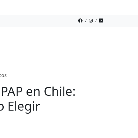
Contáctanos
ventas@sommeil.cl
tos
Contacto
PAP en Chile:
 Elegir