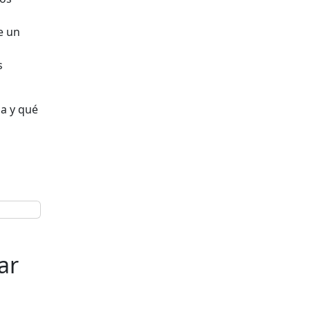
e un
s
la y qué
ar