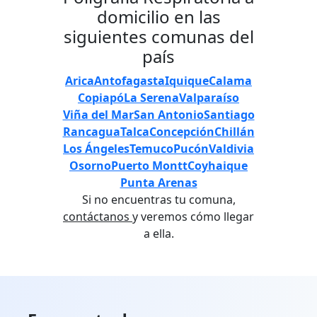
domicilio en las
siguientes comunas del
país
Arica
Antofagasta
Iquique
Calama
Copiapó
La Serena
Valparaíso
Viña del Mar
San Antonio
Santiago
Rancagua
Talca
Concepción
Chillán
Los Ángeles
Temuco
Pucón
Valdivia
Osorno
Puerto Montt
Coyhaique
Punta Arenas
Si no encuentras tu comuna,
contáctanos
y veremos cómo llegar
a ella.