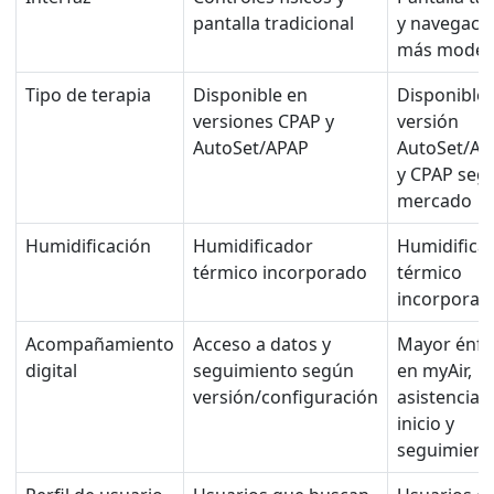
pantalla tradicional
y navegaci
más moder
Tipo de terapia
Disponible en
Disponible 
versiones CPAP y
versión
AutoSet/APAP
AutoSet/AP
y CPAP seg
mercado
Humidificación
Humidificador
Humidifica
térmico incorporado
térmico
incorporad
Acompañamiento
Acceso a datos y
Mayor énfa
digital
seguimiento según
en myAir,
versión/configuración
asistencia 
inicio y
seguimient