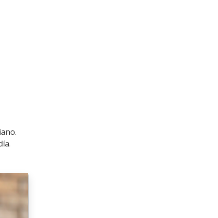
iano.
ía.