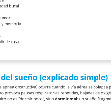
va
edad bucal
 humor
ón y memoria
a
s
lir de casa
del sueño (explicado simple)
 apnea obstructiva) ocurre cuando la vía aérea se colapsa p
o provoca pausas respiratorias repetidas, bajadas de oxíg
pico no es “dormir poco”, sino
dormir mal
: un sueño fragm