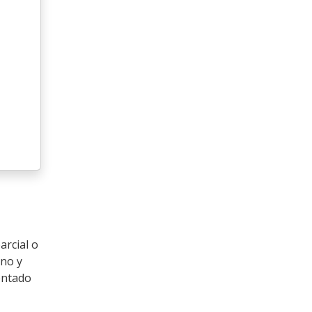
arcial o
eno y
entado