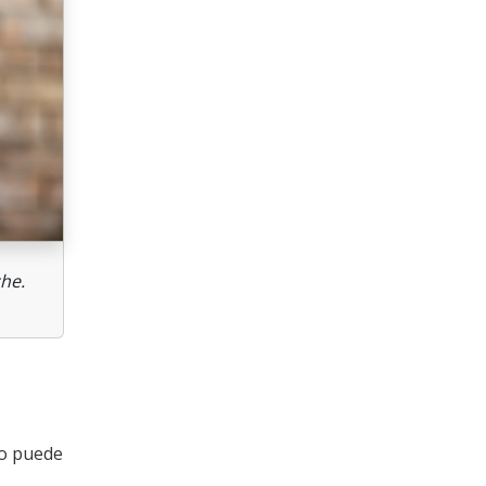
he.
do puede