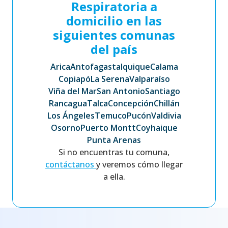
Respiratoria a
domicilio en las
siguientes comunas
del país
Arica
Antofagasta
Iquique
Calama
Copiapó
La Serena
Valparaíso
Viña del Mar
San Antonio
Santiago
Rancagua
Talca
Concepción
Chillán
Los Ángeles
Temuco
Pucón
Valdivia
Osorno
Puerto Montt
Coyhaique
Punta Arenas
Si no encuentras tu comuna,
contáctanos
y veremos cómo llegar
a ella.