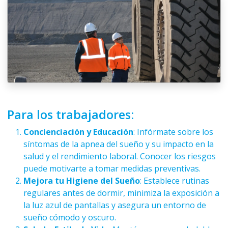
Para los trabajadores:
Concienciación y Educación
: Infórmate sobre los
síntomas de la apnea del sueño y su impacto en la
salud y el rendimiento laboral. Conocer los riesgos
puede motivarte a tomar medidas preventivas.
Mejora tu Higiene del Sueño
: Establece rutinas
regulares antes de dormir, minimiza la exposición a
la luz azul de pantallas y asegura un entorno de
sueño cómodo y oscuro.