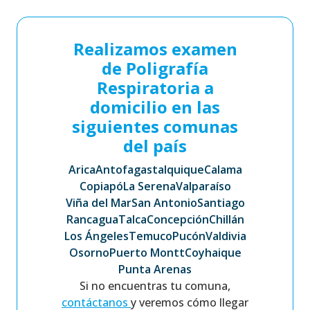
Realizamos examen
de Poligrafía
Respiratoria a
domicilio en las
siguientes comunas
del país
Arica
Antofagasta
Iquique
Calama
Copiapó
La Serena
Valparaíso
Viña del Mar
San Antonio
Santiago
Rancagua
Talca
Concepción
Chillán
Los Ángeles
Temuco
Pucón
Valdivia
Osorno
Puerto Montt
Coyhaique
Punta Arenas
Si no encuentras tu comuna,
contáctanos
y veremos cómo llegar