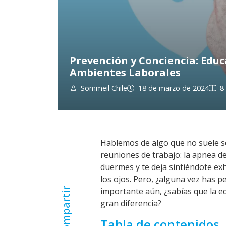
Prevención y Conciencia: Educ
Ambientes Laborales
Sommeil Chile
18 de marzo de 2024
8
Hablemos de algo que no suele ser
reuniones de trabajo: la apnea de
duermes y te deja sintiéndote ex
los ojos. Pero, ¿alguna vez has p
Compartir
importante aún, ¿sabías que la e
gran diferencia?
Tabla de contenidos