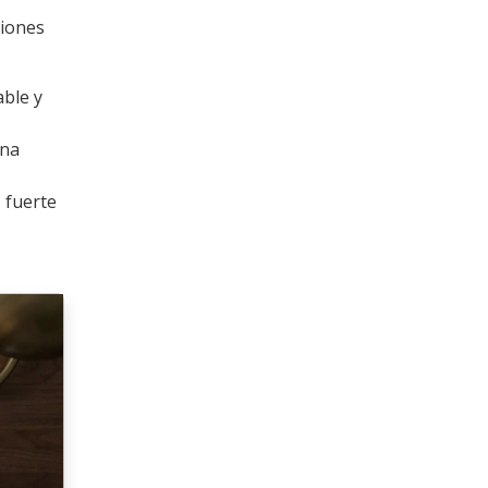
ciones
ble y
una
 fuerte