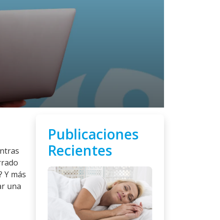
Publicaciones
Recientes
entras
rrado
d? Y más
ar una