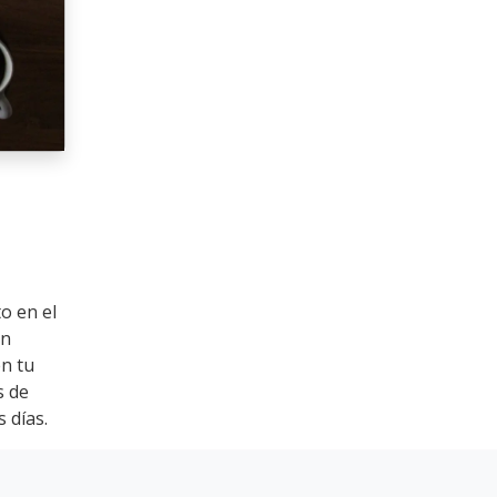
o en el
un
en tu
s de
 días.