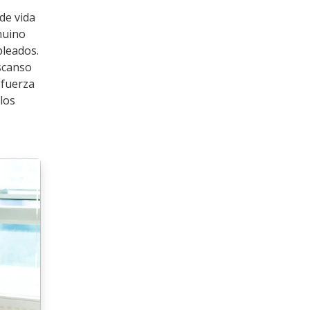
de vida
nuino
pleados.
scanso
 fuerza
 los