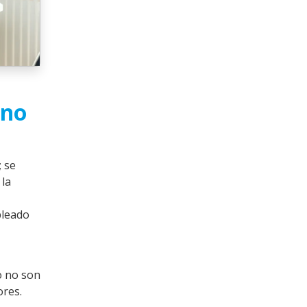
ino
; se
 la
pleado
o no son
ores.