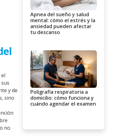
Apnea del sueño y salud
mental: cómo el estrés y la
ansiedad pueden afectar
tu descanso
del
 el
 sus
nte y de
Poligrafía respiratoria a
domicilio: cómo funciona y
s, sino
cuándo agendar el examen
ención
obre
do no