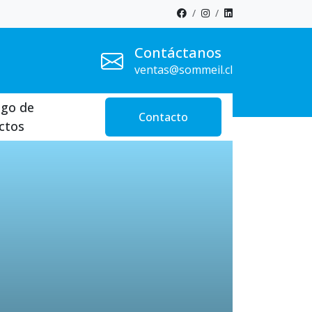
Contáctanos
ventas@sommeil.cl
ogo de
Contacto
ctos