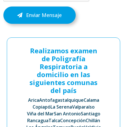
Enviar Mensaje
Realizamos examen
de Poligrafía
Respiratoria a
domicilio en las
siguientes comunas
del país
Arica
Antofagasta
Iquique
Calama
Copiapó
La Serena
Valparaíso
Viña del Mar
San Antonio
Santiago
Rancagua
Talca
Concepción
Chillán