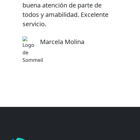
buena atención de parte de
todos y amabilidad. Excelente
servicio.
Marcela Molina
Isidora Figueroa
Alejandro Cáceres
Karen Hidalgo
Sebastián Galmez