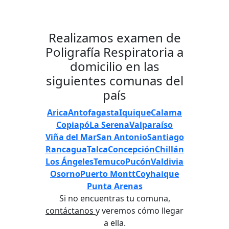
Realizamos examen de
Poligrafía Respiratoria a
domicilio en las
siguientes comunas del
país
Arica
Antofagasta
Iquique
Calama
Copiapó
La Serena
Valparaíso
Viña del Mar
San Antonio
Santiago
Rancagua
Talca
Concepción
Chillán
Los Ángeles
Temuco
Pucón
Valdivia
Osorno
Puerto Montt
Coyhaique
Punta Arenas
Si no encuentras tu comuna,
contáctanos
y veremos cómo llegar
a ella.