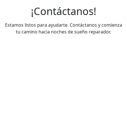
¡Contáctanos!
Estamos listos para ayudarte. Contáctanos y comienza
tu camino hacia noches de sueño reparador.
Teléfonos de contacto
+56932696561
+56976091979
+56983214407
Correo electrónico
ventas@sommeil.cl
examenes@sommeil.cl