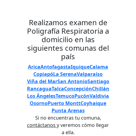
Realizamos examen de
Poligrafía Respiratoria a
domicilio en las
siguientes comunas del
país
Arica
Antofagasta
Iquique
Calama
Copiapó
La Serena
Valparaíso
Viña del Mar
San Antonio
Santiago
Rancagua
Talca
Concepción
Chillán
Los Ángeles
Temuco
Pucón
Valdivia
Osorno
Puerto Montt
Coyhaique
Punta Arenas
Si no encuentras tu comuna,
contáctanos
y veremos cómo llegar
a ella.