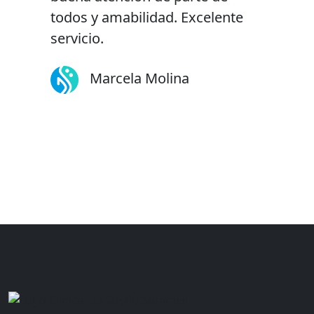
todos y amabilidad. Excelente
servicio.
Marcela Molina
Isidora Figueroa
Alejandro Cáceres
Karen Hidalgo
Sebastián Galmez