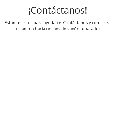
¡Contáctanos!
Estamos listos para ayudarte. Contáctanos y comienza
tu camino hacia noches de sueño reparador.
Teléfonos de contacto
+56932696561
+56976091979
+56983214407
Correo electrónico
ventas@sommeil.cl
examenes@sommeil.cl