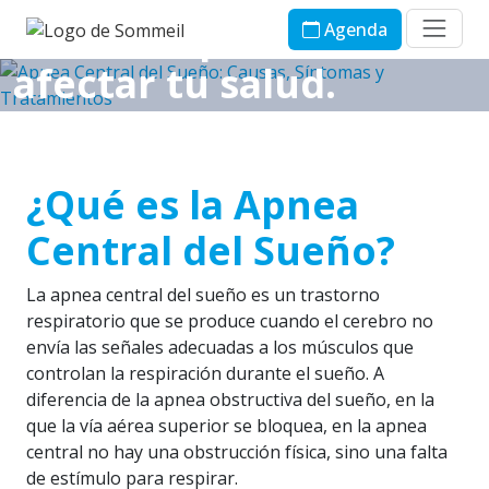
duermes pueden
Agenda
afectar tu salud.
Descubre qué es la apnea central del sueño, sus
síntomas, causas y opciones de tratamiento para
mejorar tu descanso y bienestar.
¿Qué es la Apnea
Central del Sueño?
¡Contáctanos!
La apnea central del sueño es un trastorno
respiratorio que se produce cuando el cerebro no
envía las señales adecuadas a los músculos que
controlan la respiración durante el sueño. A
diferencia de la apnea obstructiva del sueño, en la
que la vía aérea superior se bloquea, en la apnea
central no hay una obstrucción física, sino una falta
de estímulo para respirar.