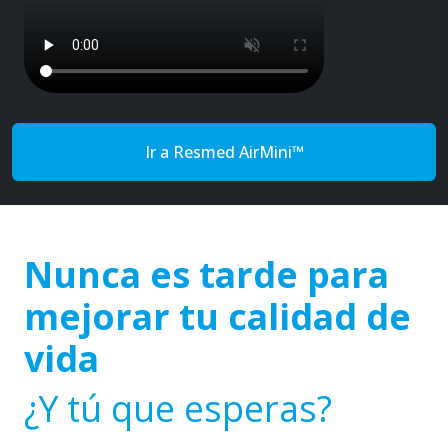
Ir a Resmed AirMini™
Nunca es tarde para
mejorar tu calidad de
vida
¿Y tú que esperas?