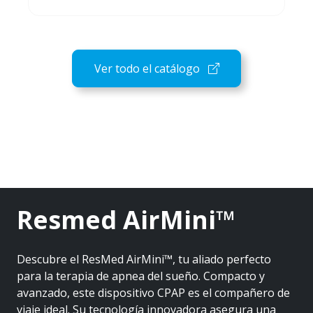
Ver todo el catálogo
Resmed AirMini™
Descubre el ResMed AirMini™, tu aliado perfecto
para la terapia de apnea del sueño. Compacto y
avanzado, este dispositivo CPAP es el compañero de
viaje ideal. Su tecnología innovadora asegura una