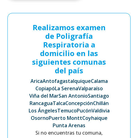
Realizamos examen
de Poligrafía
Respiratoria a
domicilio en las
siguientes comunas
del país
Arica
Antofagasta
Iquique
Calama
Copiapó
La Serena
Valparaíso
Viña del Mar
San Antonio
Santiago
Rancagua
Talca
Concepción
Chillán
Los Ángeles
Temuco
Pucón
Valdivia
Osorno
Puerto Montt
Coyhaique
Punta Arenas
Si no encuentras tu comuna,